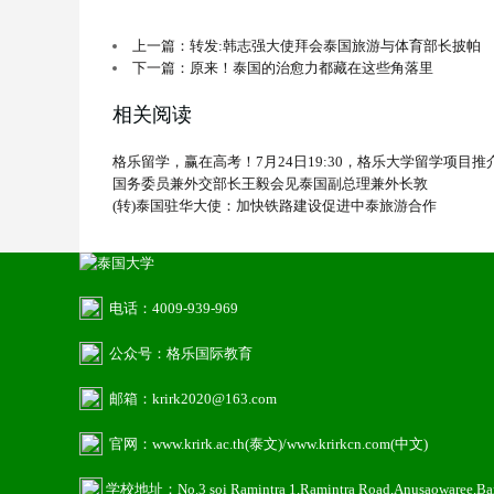
上一篇：转发:韩志强大使拜会泰国旅游与体育部长披帕
下一篇：原来！泰国的治愈力都藏在这些角落里
相关阅读
格乐留学，赢在高考！7月24日19:30，格乐大学留学项目
国务委员兼外交部长王毅会见泰国副总理兼外长敦
(转)泰国驻华大使：加快铁路建设促进中泰旅游合作
电话：4009-939-969
公众号：格乐国际教育
邮箱：krirk2020@163.com
官网：www.krirk.ac.th(泰文)/www.krirkcn.com(中文)
学校地址：No.3 soi Ramintra 1,Ramintra Road,Anusaowaree,B