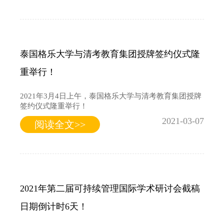
泰国格乐大学与清考教育集团授牌签约仪式隆
重举行！
2021年3月4日上午，泰国格乐大学与清考教育集团授牌
签约仪式隆重举行！
2021-03-07
阅读全文>>
2021年第二届可持续管理国际学术研讨会截稿
日期倒计时6天！