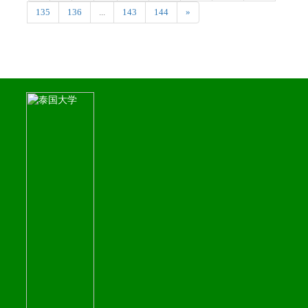
135
136
...
143
144
»