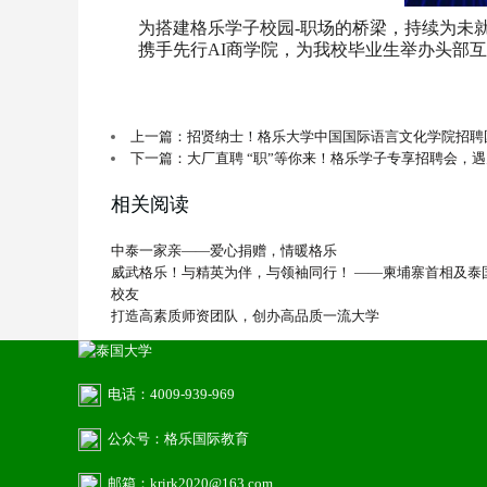
为搭建格乐学子校园-职场的桥梁，持续为未
携手先行AI商学院，为我校毕业生举办头部
上一篇：招贤纳士！格乐大学中国国际语言文化学院招聘
下一篇：大厂直聘 “职”等你来！格乐学子专享招聘会，
相关阅读
中泰一家亲——爱心捐赠，情暖格乐
威武格乐！与精英为伴，与领袖同行！ ——柬埔寨首相及泰
校友
打造高素质师资团队，创办高品质一流大学
电话：4009-939-969
公众号：格乐国际教育
邮箱：krirk2020@163.com